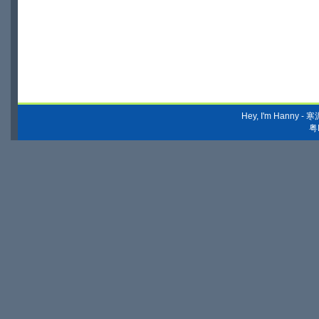
Hey, I'm Hanny
粤