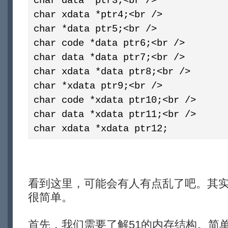
char data *ptr3;<br />
char xdata *ptr4;<br />
char *data ptr5;<br />
char code *data ptr6;<br />
char data *data ptr7;<br />
char xdata *data ptr8;<br />
char *xdata ptr9;<br />
char code *xdata ptr10;<br />
char data *xdata ptr11;<br />
char xdata *xdata ptr12;
看到这里，可能会有人有点乱了吧。其
很简单。
首先，我们需要了解51的内存结构。简单地