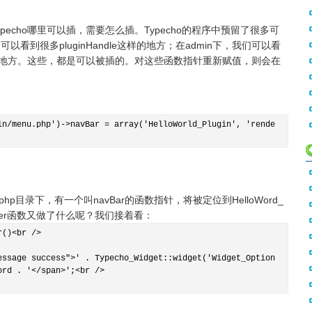
echo哪里可以插，需要怎么插。Typecho的程序中预留了很多可
可以看到很多pluginHandle这样的地方；在admin下，我们可以看
ctory这样的地方。这些，都是可以被插的。对这些函数指针重新赋值，则会在
in/menu.php')->navBar = array('HelloWorld_Plugin', 'rende
.php目录下，有一个叫navBar的函数指针，将被定位到HelloWord_
render函数又做了什么呢？我们接着看：
r()<br />
e success">' . Typecho_Widget::widget('Widget_Option
ord . '</span>';<br />