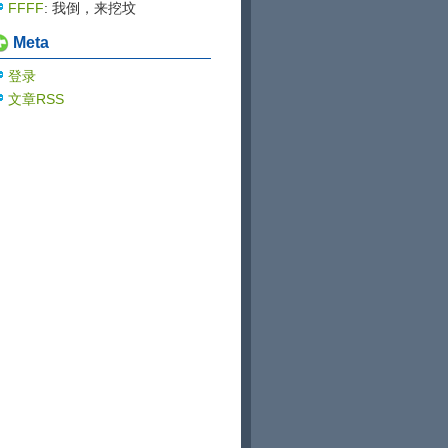
blog...
的大佬
FFFF
: 我倒，来挖坟
Meta
登录
文章RSS