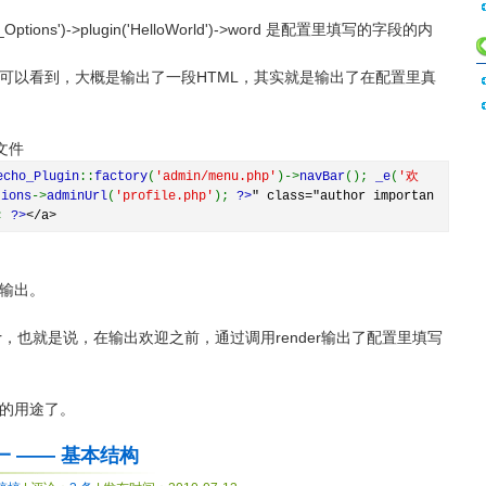
get_Options')->plugin('HelloWorld')->word 是配置里填写的字段的内
我们可以看到，大概是输出了一段HTML，其实就是输出了在配置里真
个文件
echo_Plugin
::
factory
(
'admin/menu.php'
)->
navBar
();
_e
(
'欢
tions
->
adminUrl
(
'profile.php'
);
?>
" class="author importan
);
?>
</a>
输出。
der，也就是说，在输出欢迎之前，通过调用render输出了配置里填写
的用途了。
程一 —— 基本结构