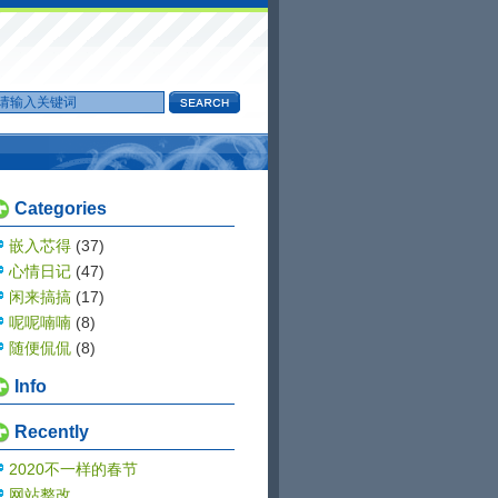
Categories
嵌入芯得
(37)
心情日记
(47)
闲来搞搞
(17)
呢呢喃喃
(8)
随便侃侃
(8)
Info
Recently
2020不一样的春节
网站整改