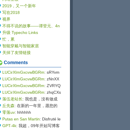
2019，又一个新年
写在2018
视界
不得不说的故事——谭登元、4n
gel与Sablog
升级 Typecho Links
忙，累
智能穿戴与智能家居
关掉了友情链接
Comments
LUCirXImGxcvwBGRm
: sRYvm
mQRDzyuyhex
LUCirXImGxcvwBGRm
: zNnXX
hhbEsWxICygDkrUXux
LUCirXImGxcvwBGRm
: ZVRYQ
NTiycBqHmetcHb
LUCirXImGxcvwBGRm
: zhqCXs
ShBKeHXUuwte
落伍老站长
: 我也是，没有做成
功哪怕一个站点 钱花了大几万
丘先森
: 在新的一年里，愿您的
一路走来，美景相伴，幸福相
零落uv
: hhhhhh
随。祝您元旦快乐，万事如意！
Putas en San Martin
: Disfruté le
yendo la entrada de tu blog. tu
GPT-4k
: 我超，09年开始写博客