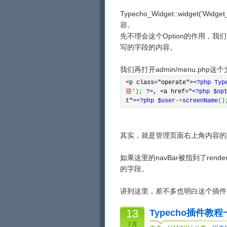
Typecho_Widget::widget('Wid
容。
先不理会这个Option的作用，
写的字段的内容。
我们再打开admin/menu.php这
<p class="operate">
<?php Typ
迎'
);
?>
, <a href="
<?php $op
t">
<?php $user
->
screenName
(
其实，就是管理页面右上角内容的
如果这里的navBar被指到了ren
的字段。
讲到这里，差不多也明白这个插件
13
Typecho插件教
7月