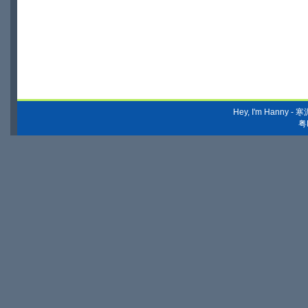
Hey, I'm Hanny
粤