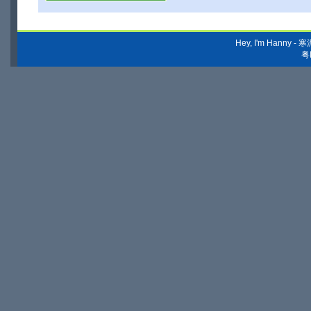
Hey, I'm Hanny
粤