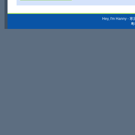
Hey, I'm Hanny
粤