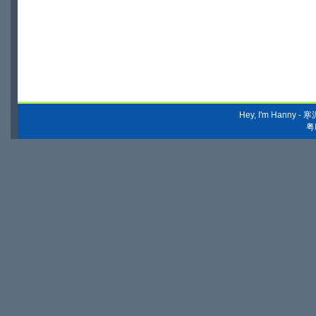
Hey, I'm Hanny
粤