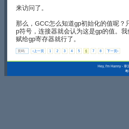
来访问了。
那么，GCC怎么知道gp初始化的值呢？只要
p符号，连接器就会认为这是gp的值。我
赋给gp寄存器就行了。
页码:
‹上一页
1
2
3
4
5
6
7
8
下一页›
Hey, I'm Hanny
粤