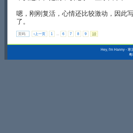
嗯，刚刚复活，心情还比较激动，因此
了。
页码:
‹上一页
1
...
6
7
8
9
10
Hey, I'm Hanny
粤