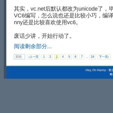
其实，vc.net后默认都改为unicode
VC6编写，怎么说也还是比较小巧，编
nny还是比较喜欢使用vc6。
废话少讲，开始行动了。
阅读剩余部分...
页码:
‹上一页
1
2
3
4
5
6
7
...
24
下一页›
Hey, I'm Hanny
粤