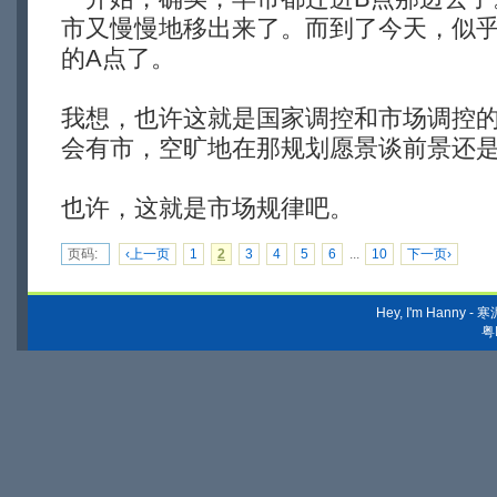
市又慢慢地移出来了。而到了今天，似
的A点了。
我想，也许这就是国家调控和市场调控
会有市，空旷地在那规划愿景谈前景还
也许，这就是市场规律吧。
页码:
‹上一页
1
2
3
4
5
6
...
10
下一页›
Hey, I'm Hanny
粤