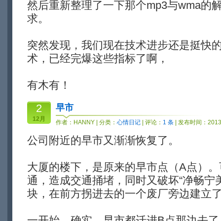
然后重新整理了一下那个mp3与wma的解码
求。
突然发现，我们现在技术进步还是挺快
术，已经完爆这些指标了啊，
有木有！
2
早市
12月
作者：
HANNY
| 分类：
心情日记
| 评论：
1 条
| 发布时间：2013-
公司附近的早市又渐渐恢复了。
大厦的楼下，是原来的早市点（A点）。
通，造成交通捅堵，同时又破坏“净畅宁美
块，在前方拐进去的一个废厂旁边建立了
一开始，确实，早市都迁进B点那边去了