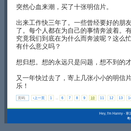
突然心血来潮，买了十张明信片。
出来工作快三年了。一些曾经要好的朋
了。每个人都在为自己的事情奔波着。
究竟我们到底在为什么而奔波呢？这么
有什么意义吗？
想归想。想的永远只是问题，想不到的
又一年快过去了，寄上几张小小的明信
乐！
页码:
‹上一页
1
...
6
7
8
9
10
11
12
13
1
Hey, I'm Hanny
粤